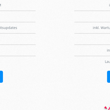
M
itsupdates
inkl. War
in
t
Lau