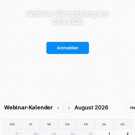
Webinar Abrechnung am
20.8.2026
Anmelden
Webinar-Kalender
August 2026
‹
›
He
MO
DI
MI
DO
FR
SA
SO
27
28
29
30
31
1
2