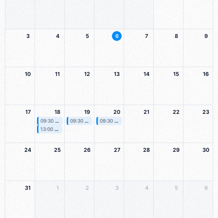
3
4
5
6
7
8
9
10
11
12
13
14
15
16
17
18
19
20
21
22
23
09:30 Uhr
Grundschulung
09:30 Uhr
Tourenplanung
09:30 Uhr
Abrechnung
13:00 Uhr
Dienstplanung
24
25
26
27
28
29
30
31
1
2
3
4
5
6