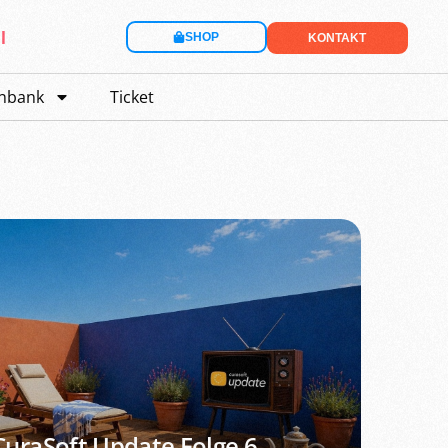
l
SHOP
KONTAKT
nbank
Ticket
CuraSoft Update Folge 6