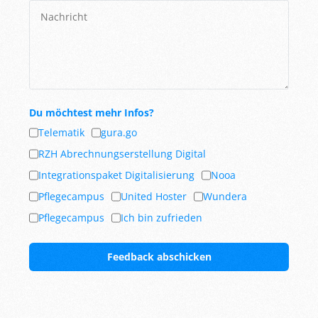
Du möchtest mehr Infos?
Telematik
gura.go
RZH Abrechnungserstellung Digital
Integrationspaket Digitalisierung
Nooa
Pflegecampus
United Hoster
Wundera
Pflegecampus
Ich bin zufrieden
Feedback abschicken