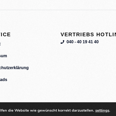
ICE
VERTRIEBS HOTLI
040 - 40 19 41 40
t
sum
chutzerklärung
ads
lfen die Website wie gewünscht korrekt darzustellen.
settings
.