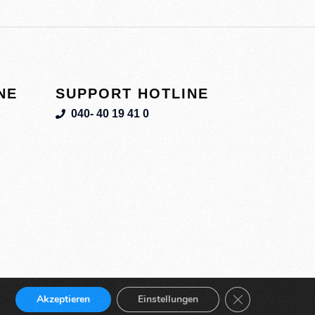
NE
SUPPORT HOTLINE
040- 40 19 41 0
GDPR Cookie-Ban
Akzeptieren
Einstellungen