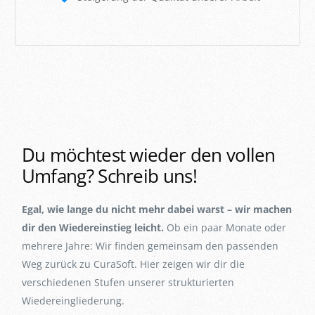
D
u
m
ö
c
h
t
e
s
t
w
i
e
d
e
r
d
e
n
v
o
l
l
e
n
U
m
f
a
n
g
?
S
c
h
r
e
i
b
u
n
s
!
Egal, wie lange du nicht mehr dabei warst – wir machen
dir den Wiedereinstieg leicht.
Ob ein paar Monate oder
mehrere Jahre: Wir finden gemeinsam den passenden
Weg zurück zu CuraSoft. Hier zeigen wir dir die
verschiedenen Stufen unserer strukturierten
Wiedereingliederung.