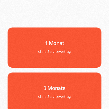
aktivieren
1 Monat
ohne Servicevertrag
inkl. 1 Stunde Support
298,- € Neuaktivierung
aktivieren
3 Monate
ohne Servicevertrag
inkl. 1 Stunde Support
498,- € Neuaktivierung